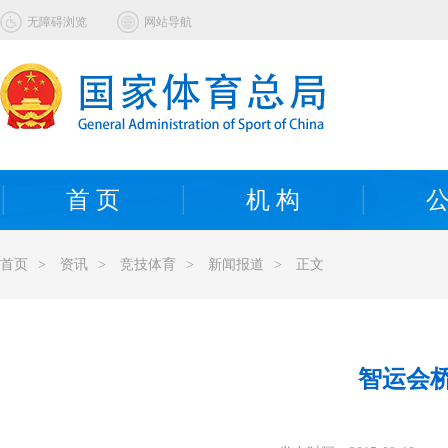
无障碍浏览
网站导航
首 页
机 构
公
首页
>
资讯
>
竞技体育
>
新闻报道
>
正文
智运会