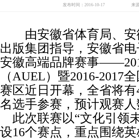
发布时间：
2016-10-17
来
由安徽省体育局、安徽
出版集团指导，安徽省电
安徽高端品牌赛事——20
（AUEL）暨2016-20
赛区近日开幕，全省将有4
名选手参赛，预计观赛人数
此次联赛以“文化引领未
设16个赛点，重点围绕英