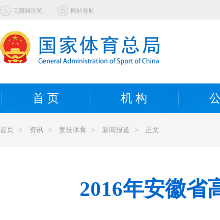
无障碍浏览
网站导航
首 页
机 构
公
首页
>
资讯
>
竞技体育
>
新闻报道
>
正文
2016年安徽