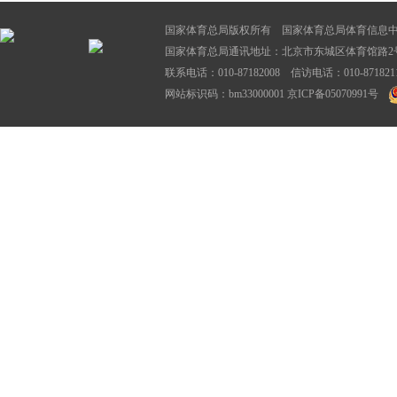
国家体育总局版权所有 国家体育总局体育信息
国家体育总局通讯地址：北京市东城区体育馆路2号
联系电话：010-87182008 信访电话：010-87182116
网站标识码：bm33000001
京ICP备05070991号