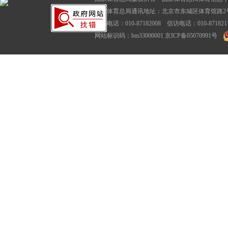
国家体育总局通讯地址：北京市东城区体育馆路2号
联系电话：010-87182008 信访电话：010-87182116
网站标识码：bm33000001
京ICP备05070991号