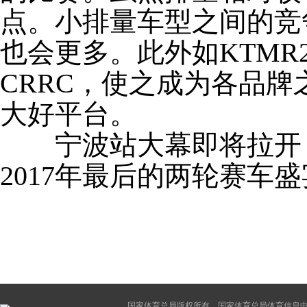
点。小排量车型之间的竞
也会更多。此外如KTMR
CRRC，使之成为各品
大好平台。
宁波站大幕即将拉开，
2017年最后的两轮赛车
国家体育总局版权所有 国家体育总局体育信息