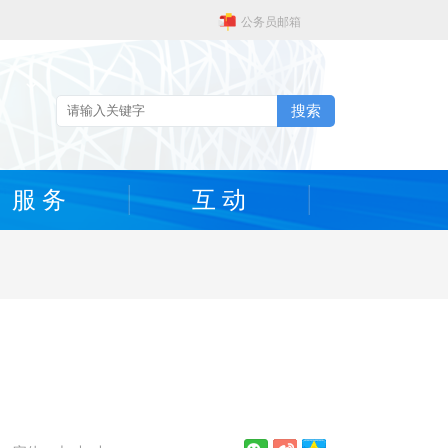
公务员邮箱
搜索
服 务
互 动