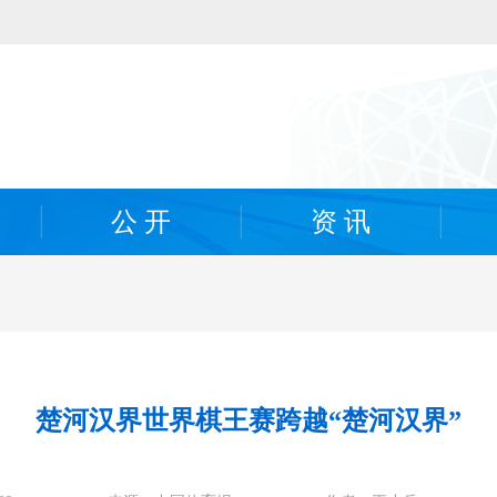
公 开
资 讯
楚河汉界世界棋王赛跨越“楚河汉界”