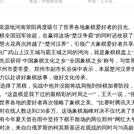
22
来源：中国体育报
作者：王小岳
策源地河南荥阳再度吸引了世界各地象棋爱好者的目光。
棋全国冠军徐超，在赢得这场“楚汉争霸”的同时还收获了
慧火花再次跨越了“楚河汉界”，引领广大象棋爱好者共
广武山上汉王城与霸王城之间的鸿沟，就是象棋棋盘上‘
后获得‘中国象棋文化之乡’‘全国象棋之乡’称号，与世
郑州市委常委、郑州市副市长谷保中表示，本届楚河汉界
力以赴讲好象棋故事，做好文化传承。
选择了黑棋，实战中他并没能将战局拖到快棋加赛阶段，
。“这盘棋是我下过的最精彩的对局之一”，王天一说，“
世界各地的爱好者再次领略了象棋之美。”比赛时腾讯天天
时在线人数达到230多万。这场象棋巅峰对决不仅代表了
有今年夏天曾在雨中坚持下棋不散场的两位郑州“网红大
对决，来自白俄罗斯的柯其斯基还在观战的同时与70高龄