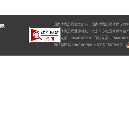
国家体育总局版权所有 国家体育总局体育信息
国家体育总局通讯地址：北京市东城区体育馆路2号
联系电话：010-87182008 信访电话：010-87182116
网站标识码：bm33000001
京ICP备05070991号