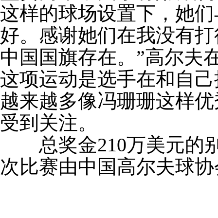
这样的球场设置下，她们
好。感谢她们在我没有打
中国国旗存在。”高尔夫
这项运动是选手在和自己
越来越多像冯珊珊这样优
受到关注。
总奖金210万美元的别
次比赛由中国高尔夫球协