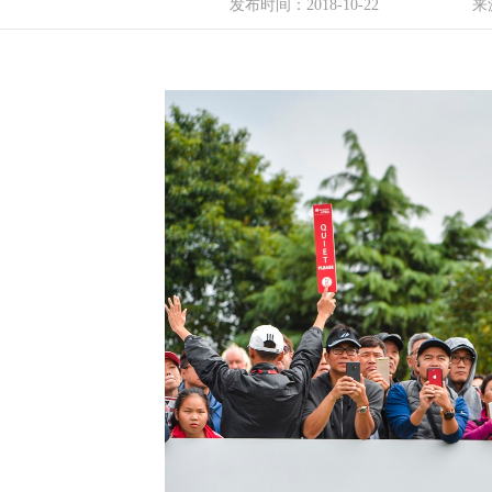
发布时间：
2018-10-22
来