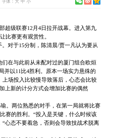
字体：
大
中
小
部超级联赛12月4日拉开战幕。进入第九
让比赛更有观赏性。
。对于15分制，陈清晨/贾一凡认为要从
他们在与此前从未配对过的厦门组合欧烜
胜局并以11比4胜利。原本一场实力悬殊的
同。上场投入比较慢导致落后，心态会比较
再加上新的计分方式会增加比赛的偶然
瑜。两位熟悉的对手，在第一局就将比赛
了比赛的胜利。“投入是关键，什么时候该
，“心态不要着急，否则会导致技战术脱离