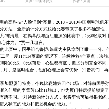
-05
来源：中国体育报
作者：周圆
科技“人脸识别”亮相，2018－2019中国羽毛球俱乐
分方法，全新的计分方式也给比赛带来了很多不确定性，
凡/陈清晨，在揭幕战与浙江能源的比赛中，2比0轻取对手
担心体力。”贾一凡坦言。
的比赛中，国手组合鲁恺/陈露为主队拿到了唯一一分。
第二局一度11比14落后的情况下，连续挽救4个赛点，决
来哪怕0比5、0比6落后，心里都有底，但15分制完全不
长，对手是临时组合，他们心理上会有优势，冲击我们，
季加盟厦门特房，今晚比赛她第四个出场，对阵前国手孙
局渐入佳境的李雪芮15比11胜出，也为厦门特房提前锁定
有所不同。”对待新的计分方式，老将李雪芮显得很老练
进入状态的能力和把握机会的能力。”