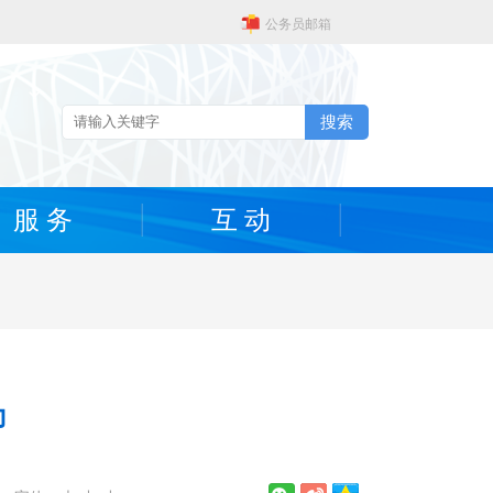
公务员邮箱
搜索
服 务
互 动
力