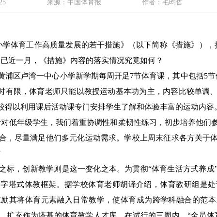
25
来源：中国体育报
作者：毛昀哲
小学体育工作高质量发展的若干措施》（以下简称《措施》），
启已近一月，《措施》内容的落实情况究竟如何？
黄浦区卢湾一中心小学新学期每周开足7节体育课，其中包括5节
课时有限，体育老师只能以教授运动基本功为主，内容比较单调
校得以利用课后活动课专门安排学生了解和体验丰富的运动内容
针对低年级学生，我们着重协调性和柔韧性练习，初步培养他们
合，尽量满足他们多元化运动需求。学校上周末征求各方关于
”
之标，创新教学则是这一变化之本。为贯彻“体育生活方式养成
金字塔式体教框架。据学校体育老师胡译介绍，体育教研组是
鼓励其将体育元素融入日常教学，使体育成为跨学科融合的范本
，扩充作为塔基的体育教学人才库。在试行的三周内，“全员体