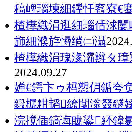
稿崥瑙堜細鑻忓窞寮€
楂樺織涓逛細瑙佸浗闄
斾細濮斿憳绱㈡灄
2024
楂樺織涓瑰湪灞辫タ璋
2024.09.27
婵€鍔卞ゥ杩愬仴鍎夸负
鍛樼粓韬繚闅滃叕鐩婇
浣撹偛鎬诲眬鍙紑鍏氱