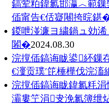
鎬荤粨鍏氱邯瀛︿範鏁
偛甯告€佸寲闀挎晥鍖
鍐呭湴濂ヨ繍鍋ュ効浠
闂�
2024.08.30
浣撹偛鎬诲眬鍙紑鏁
€濅贡璞′笓棰樺伐浣滀
浣撹偛鎬诲眬鍏氱粍涓
灞婁笁涓叏浼氱簿绁