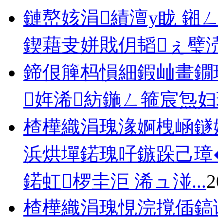
鏈嶅姟涓績澶у眬 鎺
鍥藉叏姘戝仴韬ぇ璧
鍗佷簲杩愪細鍜屾畫鐗
姩浠紡鍦ㄥ箍宸炰
楂樺織涓瑰湪婀栧崡鐩
浜烘墠鍩瑰吇鏃跺己璋
鍩虹椤圭洰 浠ュ湴...
2
楂樺織涓瑰悓浣撹偛鎬