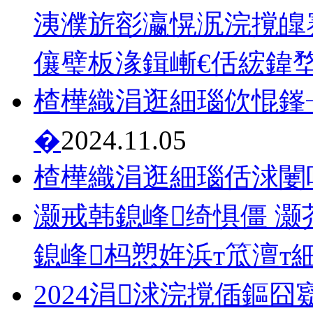
洟濮旂彮瀛愰泦浣撹皥
儴璧板湪鍓嶃€佸綋鍏堥攱
楂樺織涓逛細瑙佽惃鎽
�
2024.11.05
楂樺織涓逛細瑙佸浗闄
灏戒韩鎴峰绮惧僵 灏芥
鎴峰杩愬姩浜т笟澶т
2024涓浗浣撹偛鏂