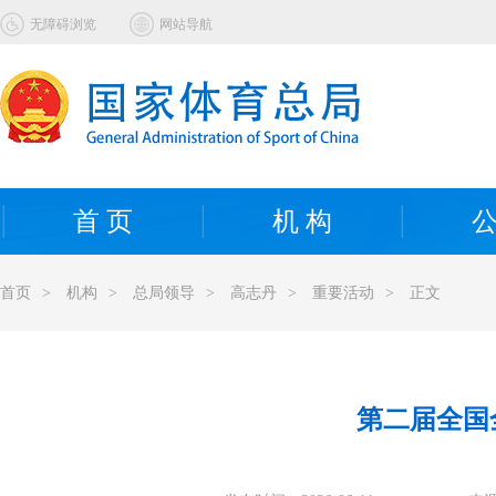
无障碍浏览
网站导航
首 页
机 构
公
首页
>
机构
>
总局领导
>
高志丹
>
重要活动
>
正文
第二届全国